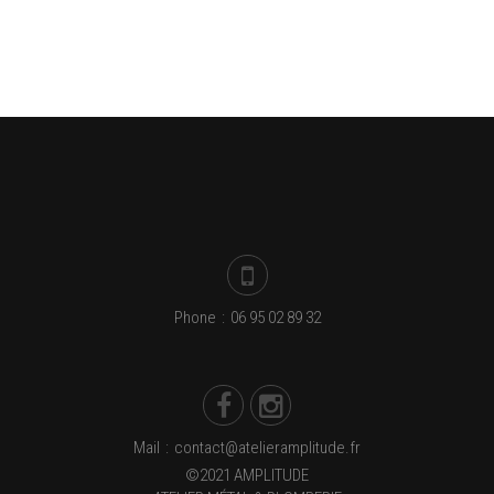
Phone
:
06 95 02 89 32
Mail
:
contact@atelieramplitude.fr
©2021 AMPLITUDE